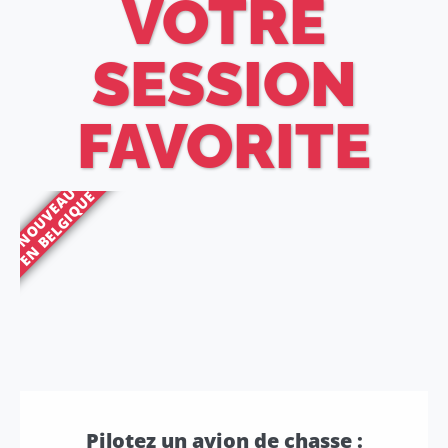
VOTRE
SESSION
FAVORITE
NOUVEAU
EN BELGIQUE
Pilotez un avion de chasse :