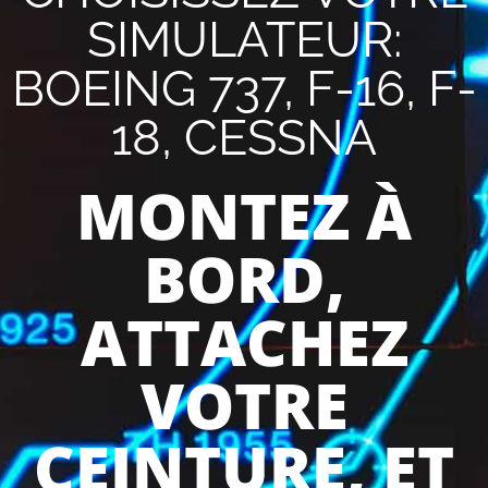
SIMULATEUR:
BOEING 737, F-16, F-
18, CESSNA
MONTEZ À
BORD,
ATTACHEZ
VOTRE
CEINTURE, ET