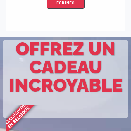
FOR INFO
OFFREZ UN
CADEAU
INCROYABLE
EXCLUSIVITÉ
EN BELGIQUE