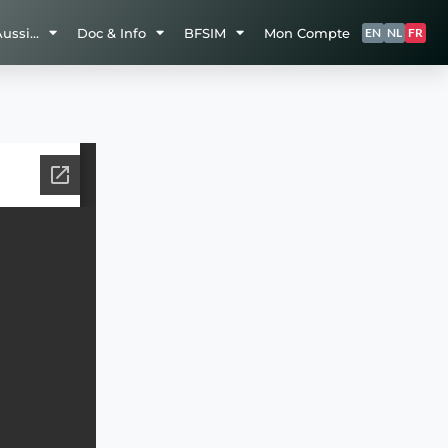
Aussi…
Doc & Info
BFSIM
Mon Compte
EN
NL
FR