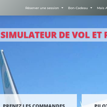
Réserver une session
Bon-Cadeau
Mais 
SIMULATEUR DE VOL ET R
PRENEZ LES COMMANDES
PILO