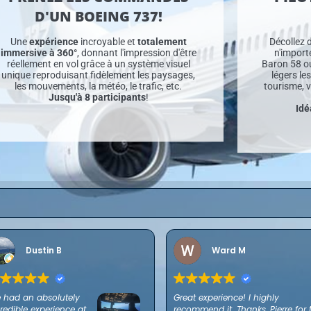
D'UN BOEING 737!
Une
expérience
incroyable et
totalement
Décollez 
immersive à 360°
, donnant l'impression d'être
n'import
réellement en vol grâce à un système visuel
Baron 58 o
unique reproduisant fidèlement les paysages,
légers les
les mouvements, la météo, le trafic, etc.
tourisme, 
Jusqu'à 8 participants
!
Idé
Dustin B
Ward M
 had an absolutely
Great experience! I highly
redible experience at
recommend it. Thanks, Pierre for 