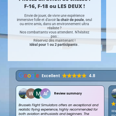
F-16, F-18 ou LES DEUX !
Envie de jouer, de vivre une expérience
immersive folle et d'avoir
la chair de poule
, seul
ou entre amis, dans un environnement ultra
réaliste ?
Nos combattants vous attendent. N'hésitez
pas :
Réservez dès maintenant !
Idéal pour 1 ou 2 participants
.
Excellent
4.8
Review summary
Brussels Flight Simulators offers an exceptional and
realistic flying experience, highly recommended for
We
both aviation enthusiasts and beginners. The
inc