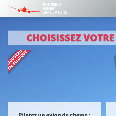
BRUSSELS
FLIGHT
SIMULATORS
CHOISISSEZ VOTRE 
NOUVEAU
EN BELGIQUE
Pilotez un avion de chasse :