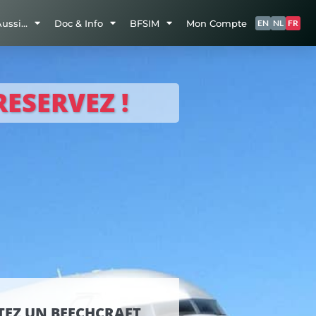
Aussi…
Doc & Info
BFSIM
Mon Compte
EN
NL
FR
ESERVEZ !
TEZ UN BEECHCRAFT