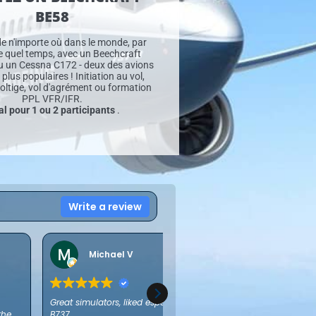
BE58
de n'importe où dans le monde, par
e quel temps, avec un Beechcraft
u un Cessna C172 - deux des avions
 plus populaires ! Initiation au vol,
voltige, vol d'agrément ou formation
PPL VFR/IFR.
al pour 1 ou 2 participants
.
Write a review
Michael V
Jochen 
Great simulators, liked especially the
Wat een ervaring!
the
B737
goede begeleiding