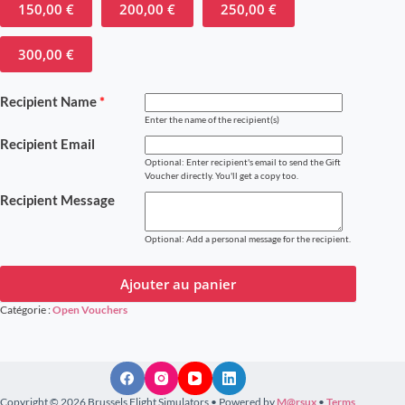
150,00
€
200,00
€
250,00
€
300,00
€
Recipient Name
*
Enter the name of the recipient(s)
Recipient Email
Optional: Enter recipient's email to send the Gift
Voucher directly. You'll get a copy too.
Recipient Message
Optional: Add a personal message for the recipient.
Ajouter au panier
Catégorie :
Open Vouchers
Copyright © 2026 Brussels Flight Simulators • Powered by
M@rsux
•
Terms