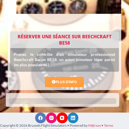
RÉSERVER UNE SÉANCE SUR BEECHCRAFT
BE58
Prenez le contrôle d’un simulateur professionnel
Beechcraft Baron BE58, un avion bimoteur léger parmi
les plus populaires !
PLUS D'INFO
Copyright © 2026 Brussels Flight Simulators • Powered by
M@rsux
•
Terms