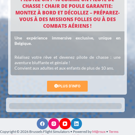
CHASSE ! CHAIR DE POULE GARANTIE:
MONTEZ À BORD ET DÉCOLLEZ – PRÉPAREZ-
VOUS À DES MISSIONS FOLLES OU À DES
COMBATS AÉRIENS !
Une expérience immersive exclusive, unique en
Belgique.
Réalisez votre rêve et devenez pilote de chasse : une
aventure bluffante et géniale !
Convient aux adultes et aux enfants de plus de 10 ans.
PLUS D'INFO
Copyright © 2026 Brussels Flight Simulators • Powered by
M@rsux
•
Terms