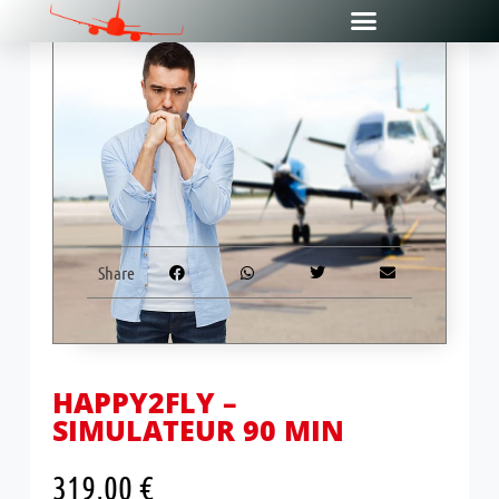
Share
HAPPY2FLY –
SIMULATEUR 90 MIN
319,00
€