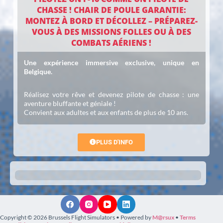
CHASSE ! CHAIR DE POULE GARANTIE:
MONTEZ À BORD ET DÉCOLLEZ – PRÉPAREZ-
VOUS À DES MISSIONS FOLLES OU À DES
COMBATS AÉRIENS !
Une expérience immersive exclusive, unique en
Belgique.
Réalisez votre rêve et devenez pilote de chasse : une
aventure bluffante et géniale !
Convient aux adultes et aux enfants de plus de 10 ans.
PLUS D'INFO
Copyright © 2026 Brussels Flight Simulators • Powered by
M@rsux
•
Terms