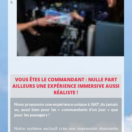
VOUS ÊTES LE COMMANDANT : NULLE PART
AILLEURS UNE EXPÉRIENCE IMMERSIVE AUSSI
RÉALISTE !
Nous proposons une expérience unique à 360°, du jamais
vu, aussi bien pour les « commandants d’un jour » que
pour les passagers !
Notre système exclusif crée une impression étonnante