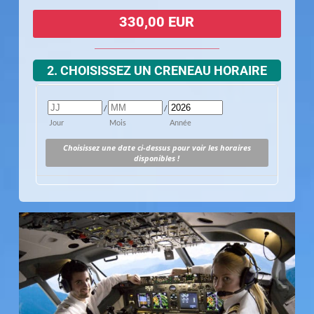
330,00 EUR
2. CHOISISSEZ UN CRENEAU HORAIRE
/
/
Jour
Mois
Année
Choisissez une date ci-dessus pour voir les horaires
disponibles !