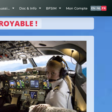
Aussi…
Doc & Info
BFSIM
Mon Compte
EN
NL
FR
ROYABLE !