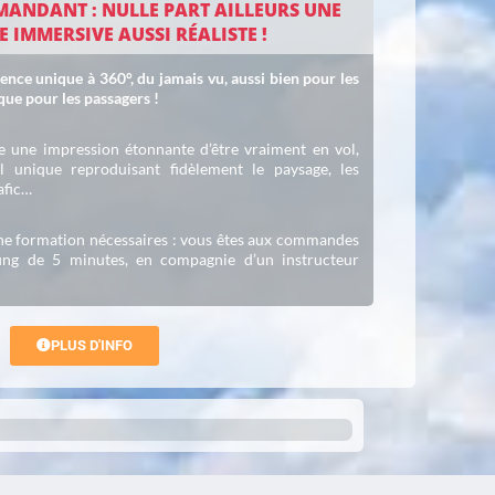
MANDANT : NULLE PART AILLEURS UNE
 IMMERSIVE AUSSI RÉALISTE !
ce unique à 360°, du jamais vu, aussi bien pour les
ue pour les passagers !
e une impression étonnante d’être vraiment en vol,
 unique reproduisant fidèlement le paysage, les
afic…
e formation nécessaires : vous êtes aux commandes
fing de 5 minutes, en compagnie d’un instructeur
PLUS D'INFO
Trusted Site