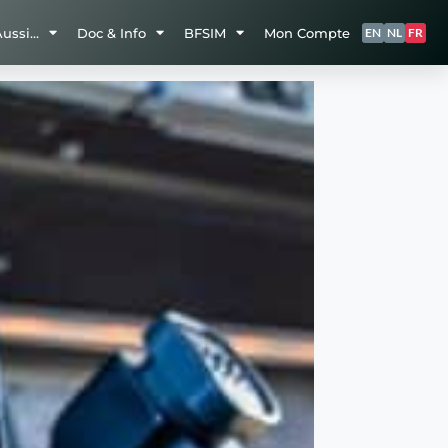
Aussi…
Doc & Info
BFSIM
Mon Compte
EN
NL
FR