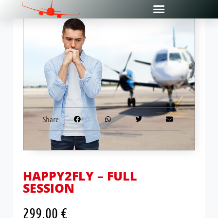
Share
HAPPY2FLY – FULL
SESSION
299,00
€