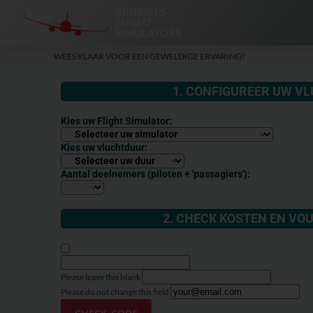
BRUSSELS
FLIGHT
SIMULATORS
WEES KLAAR VOOR EEN GEWELDIGE ERVARING!​
1. CONFIGUREER UW V
Kies uw Flight Simulator:
Kies uw vluchtduur:
Aantal deelnemers (piloten + 'passagiers'):
2. CHECK KOSTEN EN VO
Please leave this blank
Please do not change this field