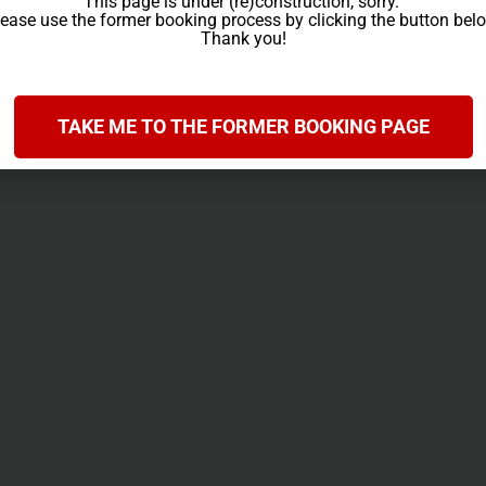
This page is under (re)construction, sorry.
ease use the former booking process by clicking the button bel
Thank you!
TAKE ME TO THE FORMER BOOKING PAGE