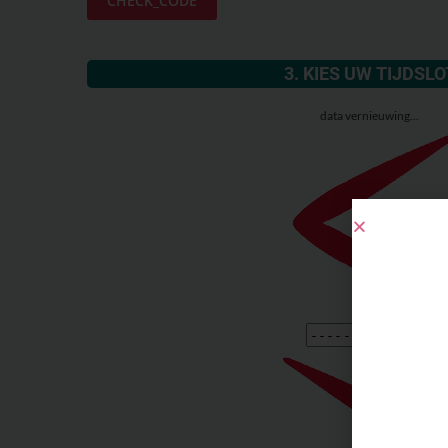
3. KIES UW TIJDSLO
data vernieuwing...