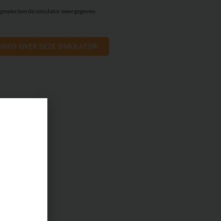
 geselecteerde simulator weergegeven.
 INFO OVER DEZE SIMULATOR