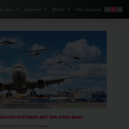
ar ook…
Diversen
BFSIM
Mijn Account
EN
NL
FR
GH-END SYSTEMEN MET EEN FIXED BASIS.
“CONFIGUREER UW VLUCHT”-paneel.