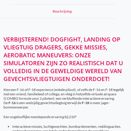
Beschrijving
VERBIJSTEREND! DOGFIGHT, LANDING OP
VLIEGTUIG DRAGERS, GEKKE MISSIES,
AEROBATIC MANEUVERS: ONZE
SIMULATOREN ZIJN ZO REALISTISCH DAT U
VOLLEDIG IN DE GEWELDIGE WERELD VAN
GEVECHTSVLIEGTUIGEN ONDERDOET!
Kies een F-16 of F-18 experience (enkele piloot), of zelfs de F-16 en F-18 tegelijk
met een vriend, familieleed of collega, en vlieg in hetzelfde virtuele airspace
(COMBO formule voor 2 piloten): een verbluffende interactieve ervaring.
De
F-16
is een veelzijdig gevechtsvliegtuig terwijl de
F-18
is meer jager-
bommenwerper.
Een ongelooflijke meeslepende ervaring bij 210°
Interactieve missies, luchtgevechten, bombardementen, reddingsacties,
onderscheppingen: een totale onderdompeling in de wereld van