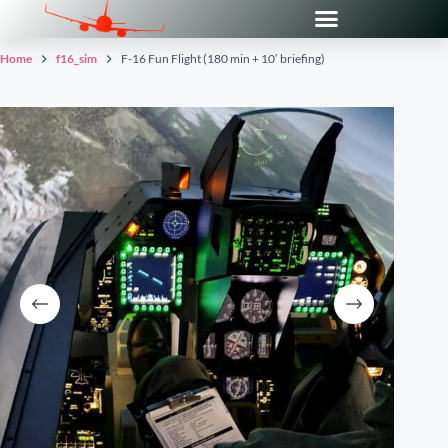
F-16 Fun Flight (180 min + 10′ briefing)
Home
f16_sim