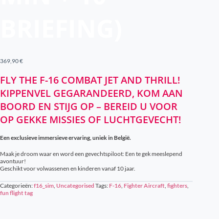
BRIEFING)
369,90
€
FLY THE F-16 COMBAT JET AND THRILL!
KIPPENVEL GEGARANDEERD, KOM AAN
BOORD EN STIJG OP – BEREID U VOOR
OP GEKKE MISSIES OF LUCHTGEVECHT!
Een exclusieve immersieve ervaring, uniek in België.
Maak je droom waar en word een gevechtspiloot: Een te gek meeslepend
avontuur!
Geschikt voor volwassenen en kinderen vanaf 10 jaar.
Categorieën:
f16_sim
,
Uncategorised
Tags:
F-16
,
Fighter Aircraft
,
fighters
,
fun flight tag