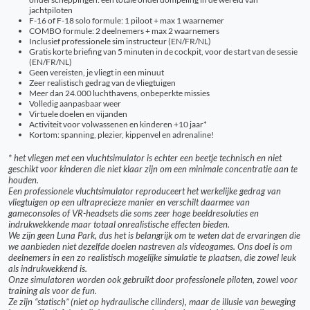
jachtpiloten
F-16 of F-18 solo formule: 1 piloot + max 1 waarnemer
COMBO formule: 2 deelnemers + max 2 waarnemers
Inclusief professionele sim instructeur (EN/FR/NL)
Gratis korte briefing van 5 minuten in de cockpit, voor de start van de sessie
(EN/FR/NL)
Geen vereisten, je vliegt in een minuut
Zeer realistisch gedrag van de vliegtuigen
Meer dan 24.000 luchthavens, onbeperkte missies
Volledig aanpasbaar weer
Virtuele doelen en vijanden
Activiteit voor volwassenen en kinderen +10 jaar*
Kortom: spanning, plezier, kippenvel en adrenaline!
* het vliegen met een vluchtsimulator is echter een beetje technisch en niet
geschikt voor kinderen die niet klaar zijn om een minimale concentratie aan te
houden.
Een professionele vluchtsimulator reproduceert het werkelijke gedrag van
vliegtuigen op een ultraprecieze manier en verschilt daarmee van
gameconsoles of VR-headsets die soms zeer hoge beeldresoluties en
indrukwekkende maar totaal onrealistische effecten bieden.
We zijn geen Luna Park, dus het is belangrijk om te weten dat de ervaringen die
we aanbieden niet dezelfde doelen nastreven als videogames. Ons doel is om
deelnemers in een zo realistisch mogelijke simulatie te plaatsen, die zowel leuk
als indrukwekkend is.
Onze simulatoren worden ook gebruikt door professionele piloten, zowel voor
training als voor de fun.
Ze zijn “statisch” (niet op hydraulische cilinders), maar de illusie van beweging