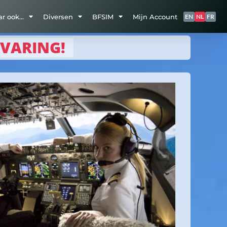
ar ook…
Diversen
BFSIM
Mijn Account
EN
NL
FR
RVARING!