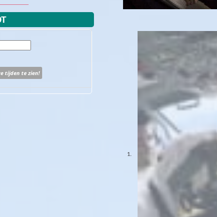
OT
 tijden te zien!