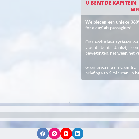
U BENT DE KAPITEIN:
ME
We bieden een unieke 360°-
for a day’ als passagiers!
Ons exclusieve systeem wek
vlucht bent, dankzij ee
bewegingen, het weer, het 
Geen ervaring en geen trai
briefing van 5 minuten, in h