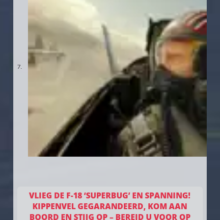
VLIEG DE F-18 ‘SUPERBUG’ EN SPANNING!
KIPPENVEL GEGARANDEERD, KOM AAN
BOORD EN STIJG OP – BEREID U VOOR OP