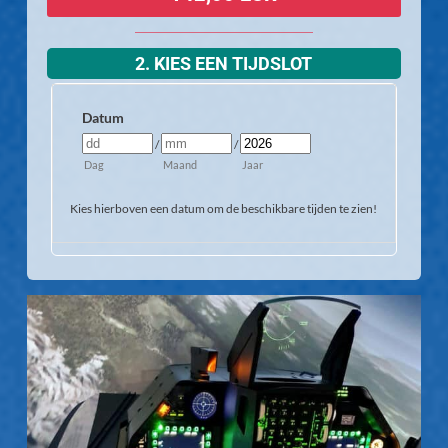
2. KIES EEN TIJDSLOT
Datum
/
/
Dag
Maand
Jaar
Kies hierboven een datum om de beschikbare tijden te zien!