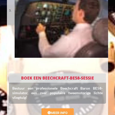
BOEK EEN BEECHCRAFT-BE58-SESSIE
Bestuur een professionele Beechcraft Baron BE58-
simulator, een zeer populaire tweemotorige lichte
vliegtuig!
MEER INFO