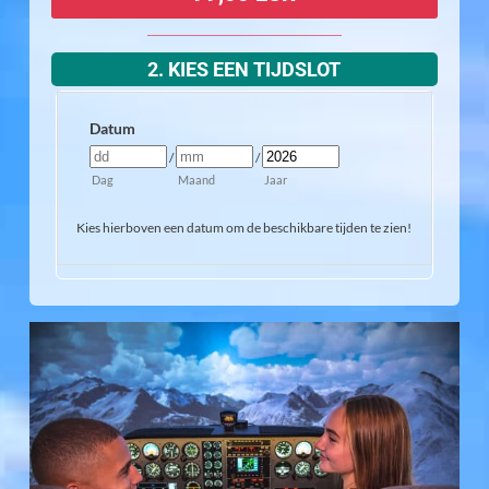
2. KIES EEN TIJDSLOT
Datum
/
/
Dag
Maand
Jaar
Kies hierboven een datum om de beschikbare tijden te zien!